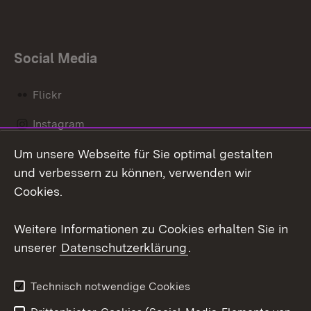
Social Media
Flickr
Instagram
Um unsere Webseite für Sie optimal gestalten
Social Wall
und verbessern zu können, verwenden wir
X / Twitter
Cookies.
Youtube
Weitere Informationen zu Cookies erhalten Sie in
unserer
Datenschutzerklärung
.
Zum 
Kontakt
Datenschutz
Technisch notwendige Cookies
Barrierefreiheit
Benutzungshinweise