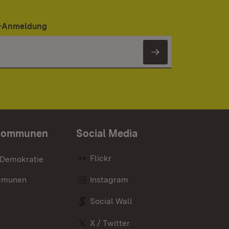
er-Anmeldung
Newsletter 
Kommunen
Social Media
Flickr
 Demokratie
mmunen
Instagram
Social Wall
X / Twitter