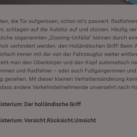
en, die Tür aufgerissen, schon ist’s passiert: Radfahre
, schlagen auf die Autotür auf und stürzen. Häufig verl
olche sogenannten „Dooring-Unfälle“ können durch ein
Trick verhindert werden: den Holländischen Griff! Beim
nfach immer mit der von der Fahrzeugtür weiter entfe
dreht man den Oberkörper und den Kopf automatisch na
erinnen und Radfahrer – oder auch Fußgängerinnen un
ig gesehen. Mit dieser kleinen Verhaltensänderung kann
, dass andere Verkehrsteilnehmende unversehrt nach 
sterium: Der holländische Griff
(Öffnet in neuem Fens
isterium: Vorsicht.Rücksicht.Umsicht
(Öffnet in neue