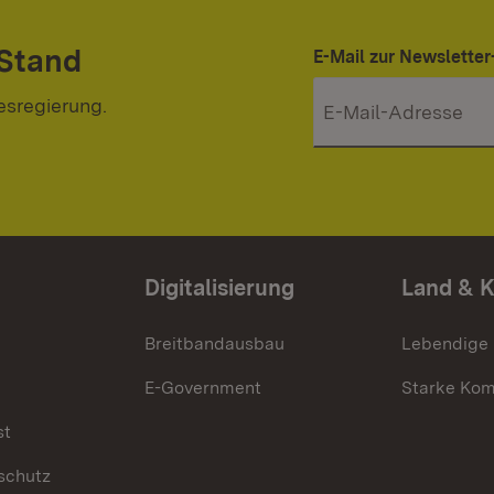
 Stand
E-Mail zur Newslett
esregierung.
Digitalisierung
Land & 
Breitbandausbau
Lebendige
E-Government
Starke Ko
st
schutz