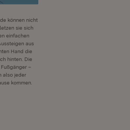
nde können nicht
etzen sie sich
en einfachen
 Aussteigen aus
rnten Hand die
ch hinten. Die
d Fußgänger –
 also jeder
Hause kommen.
ter)
m Fenster)