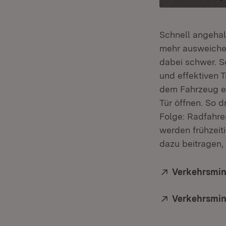
Schnell angehalt
mehr ausweichen
dabei schwer. S
und effektiven 
dem Fahrzeug ei
Tür öffnen. So 
Folge: Radfahr
werden frühzeit
dazu beitragen
Extern:
Verkehrsmini
Extern:
Verkehrsmin