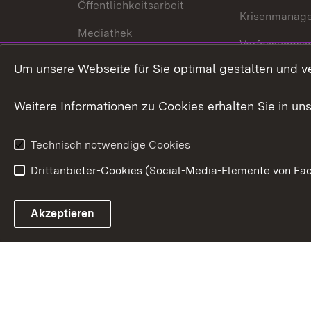
Öffentlichkeitsarbeit
Krisenmanag
Mediathek
Verfassungss
Publikationen
Um unsere Webseite für Sie optimal gestalten und v
Datenschutz
Karriere
Glücksspielr
Weitere Informationen zu Cookies erhalten Sie in un
Waffenrecht
Technisch notwendige Cookies
Drittanbieter-Cookies (Social-Media-Elemente von Fac
Link zum Landesportal
Akzeptieren