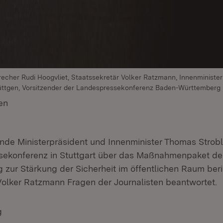
sprecher Rudi Hoogvliet, Staatssekretär Volker Ratzmann, Innenminist
üttgen, Vorsitzender der Landespressekonferenz Baden-Württemberg
en
(Öffnet in neuem Fenster)
ende Ministerpräsident und Innenminister Thomas Strobl
sekonferenz in Stuttgart über das Maßnahmenpaket de
 zur Stärkung der Sicherheit im öffentlichen Raum beri
Volker Ratzmann Fragen der Journalisten beantwortet.
g