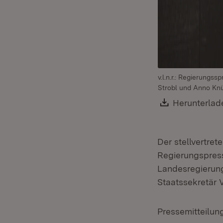
v.l.n.r.: Regierungs
Strobl und Anno Kn
Download:
Herunterlad
Der stellvertret
Regierungspres
Landesregierung
Staatssekretär 
Pressemitteilun