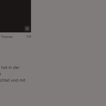
1/4
er Thomas
 hat in der
r
chtet und mit