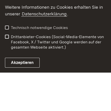
Youtube
Weitere Informationen zu Cookies erhalten Sie in
unserer
Datenschutzerklärung
.
Zum 
Kontakt
Datenschutz
Technisch notwendige Cookies
Barrierefreiheit
Benutzungshinweise
Drittanbieter-Cookies (Social-Media-Elemente von
Impressum
Cookies
Facebook, X / Twitter und Google werden auf der
gesamten Webseite aktiviert.)
Akzeptieren
Link zum Landesportal