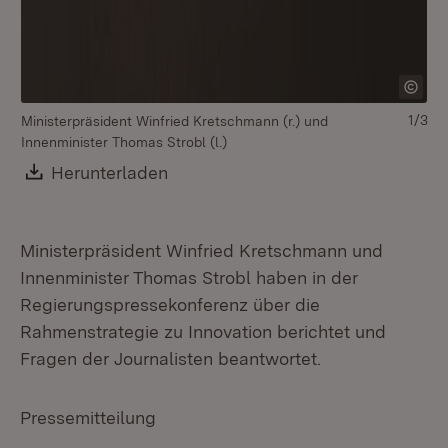
1/3
Ministerpräsident Winfried Kretschmann (r.) und
Mi
Innenminister Thomas Strobl (l.)
Download:
Herunterladen
(Öffnet in neuem Fenster)
Ministerpräsident Winfried Kretschmann und
Innenminister Thomas Strobl haben in der
Regierungspressekonferenz über die
Rahmenstrategie zu Innovation berichtet und
Fragen der Journalisten beantwortet.
Pressemitteilung