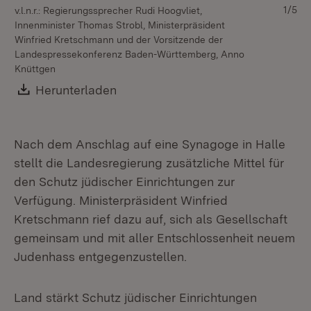
1/5
v.l.n.r.: Regierungssprecher Rudi Hoogvliet,
Innenminister Thomas Strobl, Ministerpräsident
Winfried Kretschmann und der Vorsitzende der
Landespressekonferenz Baden-Württemberg, Anno
Knüttgen
Download:
Herunterladen
(Öffnet in neuem Fenster)
Nach dem Anschlag auf eine Synagoge in Halle
stellt die Landesregierung zusätzliche Mittel für
den Schutz jüdischer Einrichtungen zur
Verfügung. Ministerpräsident Winfried
Kretschmann rief dazu auf, sich als Gesellschaft
gemeinsam und mit aller Entschlossenheit neuem
Judenhass entgegenzustellen.
Land stärkt Schutz jüdischer Einrichtungen