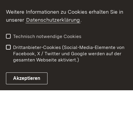
Youtube
Weitere Informationen zu Cookies erhalten Sie in
unserer
Datenschutzerklärung
.
Zum 
Kontakt
Datenschutz
Technisch notwendige Cookies
Barrierefreiheit
Benutzungshinweise
Drittanbieter-Cookies (Social-Media-Elemente von
Impressum
Cookies
Facebook, X / Twitter und Google werden auf der
gesamten Webseite aktiviert.)
Akzeptieren
Link zum Landesportal