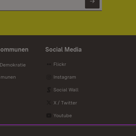
Newsletter 
Kommunen
Social Media
Flickr
 Demokratie
mmunen
Instagram
Social Wall
X / Twitter
Youtube