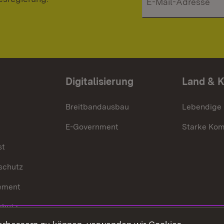
Digitalisierung
Land & 
Breitbandausbau
Lebendige
E-Government
Starke Ko
st
schutz
ement
chutz