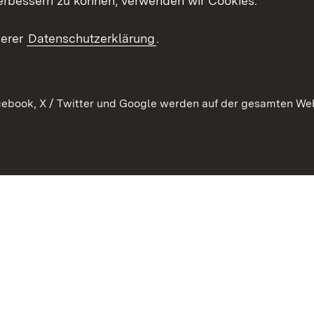
erbessern zu können, verwenden wir Cookies.
echt
serer
Datenschutzerklärung
.
ebook, X / Twitter und Google werden auf der gesamten Webs
Kontakt
Datenschutz
Barrierefreiheit