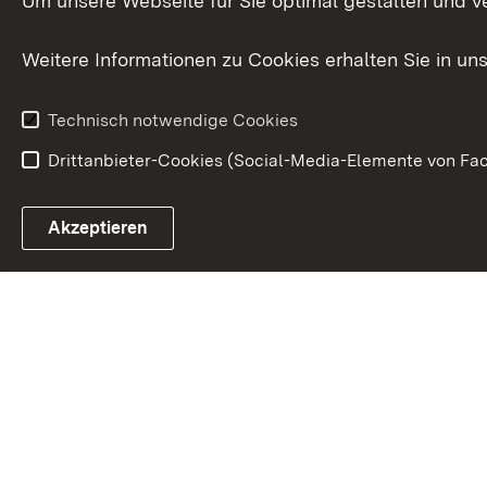
Um unsere Webseite für Sie optimal gestalten und v
Datenschutz
Karriere
Glücksspielr
Weitere Informationen zu Cookies erhalten Sie in un
Waffenrecht
Technisch notwendige Cookies
Drittanbieter-Cookies (Social-Media-Elemente von Fac
Link zum Landesportal
Akzeptieren