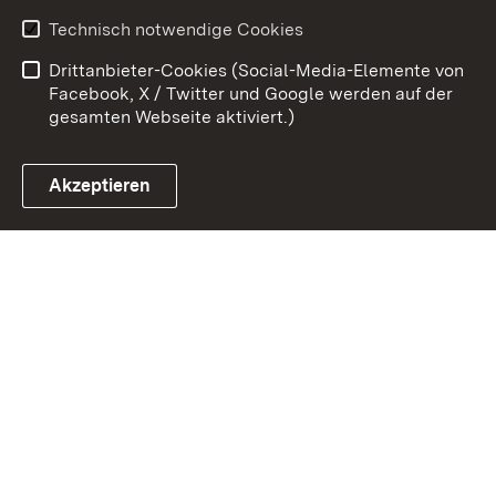
Kontakt
Datenschutz
Technisch notwendige Cookies
Barrierefreiheit
Benutzungshinweise
Drittanbieter-Cookies (Social-Media-Elemente von
Impressum
Cookies
Facebook, X / Twitter und Google werden auf der
gesamten Webseite aktiviert.)
Akzeptieren
Link zum Landesportal