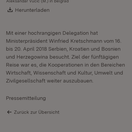
Aleksandar Vučić (M.) in Belgrad
ei
Download:
Herunterladen
(Öffnet in neuem Fenster)
Mit einer hochrangigen Delegation hat
Ministerpräsident Winfried Kretschmann vom 16.
bis 20. April 2018 Serbien, Kroatien und Bosnien
und Herzegowina besucht. Ziel der fünftägigen
Reise war es, die Kooperationen in den Bereichen
Wirtschaft, Wissenschaft und Kultur, Umwelt und
Zivilgesellschaft weiter auszubauen.
Pressemitteilung
Zurück zur Übersicht