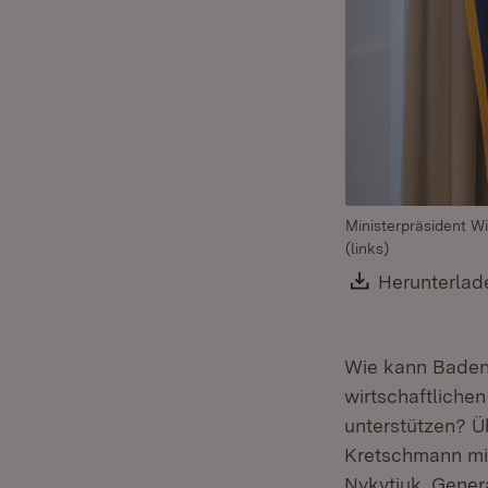
Ministerpräsident W
(links)
Download:
Herunterlad
Wie kann Baden
wirtschaftliche
unterstützen? Ü
Kretschmann mit
Nykytiuk, Gener