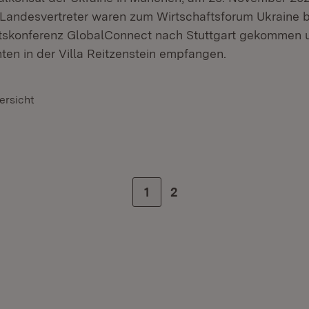
 Landesvertreter waren zum Wirtschaftsforum Ukraine b
tskonferenz GlobalConnect nach Stuttgart gekommen
ten in der Villa Reitzenstein empfangen.
ersicht
Zur Seite
1
Zur letzten Seite
2