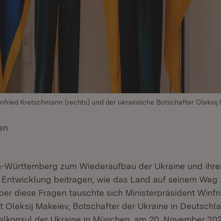
infried Kretschmann (rechts) und der ukrainische Botschafter Oleksij
en
(Öffnet in neuem Fenster)
-Württemberg zum Wiederaufbau der Ukraine und ihre
n Entwicklung beitragen, wie das Land auf seinem Weg 
ber diese Fragen tauschte sich Ministerpräsident Winfr
 Oleksij Makeiev, Botschafter der Ukraine in Deutschlan
alkonsul der Ukraine in München, am 20. November 2024