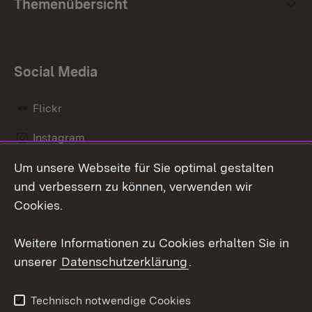
Themenübersicht
Social Media
Flickr
Instagram
Um unsere Webseite für Sie optimal gestalten
Social Wall
und verbessern zu können, verwenden wir
v.
X / Twitter
Cookies.
Ah
Kr
Youtube
Weitere Informationen zu Cookies erhalten Sie in
unserer
Datenschutzerklärung
.
Zum 
Kontakt
Datenschutz
Technisch notwendige Cookies
Barrierefreiheit
Benutzungshinweise