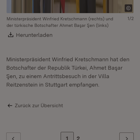
1/2
Ministerpräsident Winfried Kretschmann (rechts) und
der türkische Botschafter Ahmet Başar Şen (links)
Download:
Herunterladen
(Öffnet in neuem Fenster)
Ministerpräsident Winfried Kretschmann hat den
Botschafter der Republik Türkei, Ahmet Başar
Şen, zu einem Antrittsbesuch in der Villa
Reitzenstein in Stuttgart empfangen.
Zurück zur Übersicht
Zur Seite
1
Zur letzten Seite
2