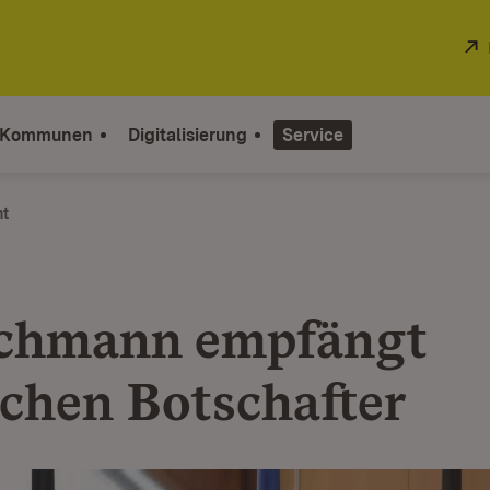
 Kommunen
Digitalisierung
Service
ht
chmann empfängt
schen Botschafter