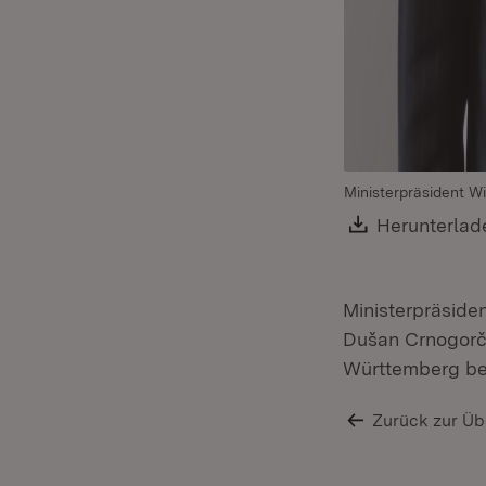
Ministerpräsident Wi
Download:
Herunterlad
Ministerpräside
Dušan Crnogorče
Württemberg be
Zurück zur Üb