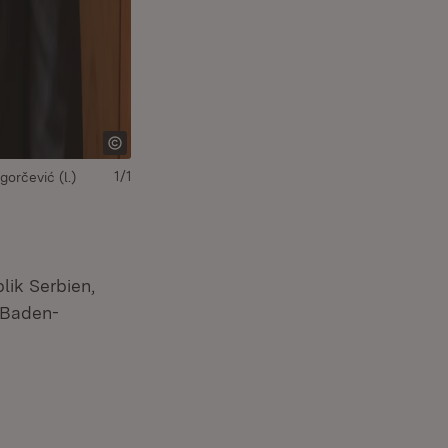
1/1
orčević (l.)
lik Serbien,
 Baden-