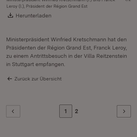
Leroy (l.), Präsident der Région Grand Est
Gr
Es
Download:
Herunterladen
(Öffnet in neuem Fenster)
St
Ministerpräsident Winfried Kretschmann hat den
Präsidenten der Région Grand Est, Franck Leroy,
zu einem Antrittsbesuch in der Villa Reitzenstein
in Stuttgart empfangen.
Zurück zur Übersicht
Zur Seite
1
Zur letzten Seite
2
Zurück
Weiter