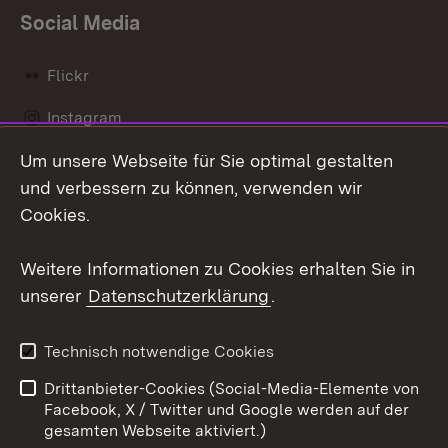
Social Media
Flickr
Instagram
Um unsere Webseite für Sie optimal gestalten
Social Wall
und verbessern zu können, verwenden wir
X / Twitter
Cookies.
Youtube
Weitere Informationen zu Cookies erhalten Sie in
unserer
Datenschutzerklärung
.
Zum 
Kontakt
Datenschutz
Technisch notwendige Cookies
Barrierefreiheit
Benutzungshinweise
Drittanbieter-Cookies (Social-Media-Elemente von
Impressum
Cookies
Facebook, X / Twitter und Google werden auf der
gesamten Webseite aktiviert.)