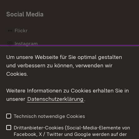
Social Media
Flickr
Instagram
Um unsere Webseite für Sie optimal gestalten
Social Wall
und verbessern zu können, verwenden wir
X / Twitter
Cookies.
Youtube
Weitere Informationen zu Cookies erhalten Sie in
unserer
Datenschutzerklärung
.
Zum 
Kontakt
Datenschutz
Technisch notwendige Cookies
Barrierefreiheit
Benutzungshinweise
Drittanbieter-Cookies (Social-Media-Elemente von
Impressum
Cookies
Facebook, X / Twitter und Google werden auf der