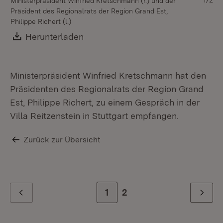
1/2
Ministerpräsident Winfried Kretschmann (r.) und der
Mi
Präsident des Regionalrats der Region Grand Est,
Gi
Philippe Richert (l.)
Reg
Download:
Herunterladen
(Öffnet in neuem Fenster)
Ministerpräsident Winfried Kretschmann hat den
Präsidenten des Regionalrats der Region Grand
Est, Philippe Richert, zu einem Gespräch in der
Villa Reitzenstein in Stuttgart empfangen.
Zurück zur Übersicht
Zur Seite
1
Zur letzten Seite
2
Zurück
Weiter