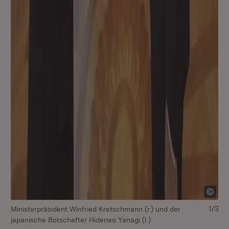
1/3
Ministerpräsident Winfried Kretschmann (r.) und der
Mi
japanische Botschafter Hidenao Yanagi (l.)
ja