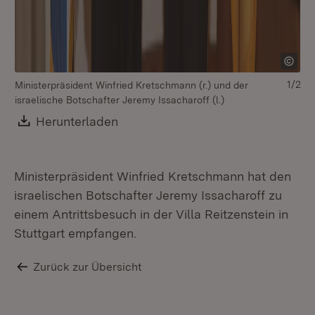
1/2
Ministerpräsident Winfried Kretschmann (r.) und der
v.l
israelische Botschafter Jeremy Issacharoff (l.)
St
Ge
Download:
Herunterladen
(Öffnet in neuem Fenster)
Mi
Ministerpräsident Winfried Kretschmann hat den
israelischen Botschafter Jeremy Issacharoff zu
einem Antrittsbesuch in der Villa Reitzenstein in
Stuttgart empfangen.
Zurück zur Übersicht