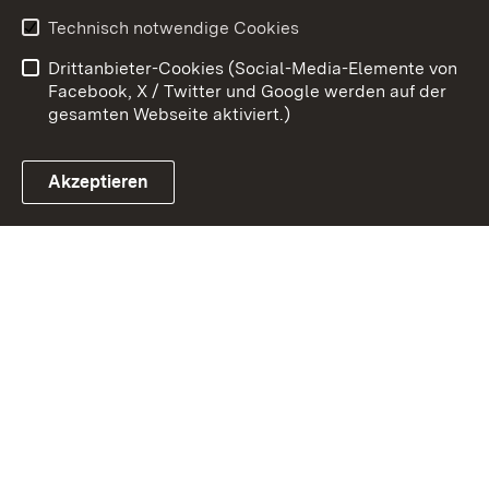
Kontakt
Datenschutz
Technisch notwendige Cookies
Barrierefreiheit
Benutzungshinweise
Drittanbieter-Cookies (Social-Media-Elemente von
Impressum
Cookies
Facebook, X / Twitter und Google werden auf der
gesamten Webseite aktiviert.)
Akzeptieren
Link zum Landesportal