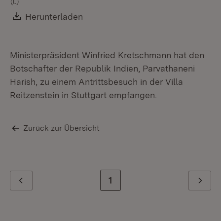
(l.)
Download:
Herunterladen
(Öffnet in neuem Fenster)
Ministerpräsident Winfried Kretschmann hat den
Botschafter der Republik Indien, Parvathaneni
Harish, zu einem Antrittsbesuch in der Villa
Reitzenstein in Stuttgart empfangen.
Zurück zur Übersicht
Zur letzten Seite
1
Zurück
Weiter