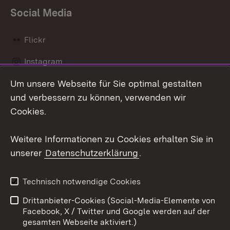
Social Media
Flickr
Instagram
Um unsere Webseite für Sie optimal gestalten
Social Wall
und verbessern zu können, verwenden wir
X / Twitter
Cookies.
Youtube
Weitere Informationen zu Cookies erhalten Sie in
unserer
Datenschutzerklärung
.
Zum 
Kontakt
Datenschutz
Technisch notwendige Cookies
Barrierefreiheit
Benutzungshinweise
Drittanbieter-Cookies (Social-Media-Elemente von
Impressum
Cookies
Facebook, X / Twitter und Google werden auf der
gesamten Webseite aktiviert.)