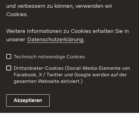
und verbessern zu können, verwenden wir
X / Twitter
Cookies.
Youtube
Weitere Informationen zu Cookies erhalten Sie in
unserer
Datenschutzerklärung
.
Zum 
Kontakt
Datenschutz
Technisch notwendige Cookies
Barrierefreiheit
Benutzungshinweise
Drittanbieter-Cookies (Social-Media-Elemente von
Impressum
Cookies
Facebook, X / Twitter und Google werden auf der
gesamten Webseite aktiviert.)
Akzeptieren
Link zum Landesportal