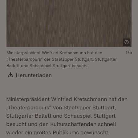
1/5
Ministerpräsident Winfried Kretschmann hat den
„Theater­parcours“ der Staatsoper Stuttgart, Stuttgarter
Ballett und Schauspiel Stuttgart besucht
Download:
Herunterladen
(Öffnet in neuem Fenster)
Ministerpräsident Winfried Kretschmann hat den
„Theaterparcours“ von Staatsoper Stuttgart,
Stuttgarter Ballett und Schauspiel Stuttgart
besucht und den Kulturschaffenden schnell
wieder ein großes Publikums gewünscht.