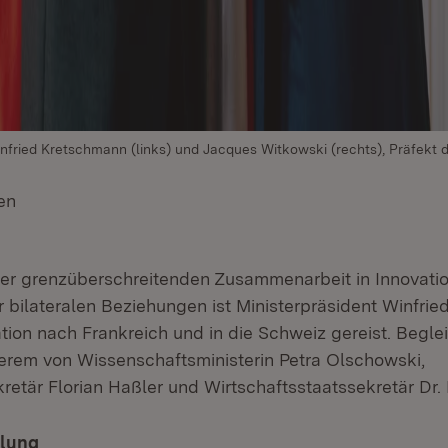
infried Kretschmann (links) und Jacques Witkowski (rechts), Präfekt 
en
(Öffnet in neuem Fenster)
der grenzüberschreitenden Zusammenarbeit in Innovati
r bilateralen Beziehungen ist Ministerpräsident Winfri
tion nach Frankreich und in die Schweiz gereist. Beglei
erem von Wissenschaftsministerin Petra Olschowski,
retär Florian Haßler und Wirtschaftsstaatssekretär Dr.
ilung