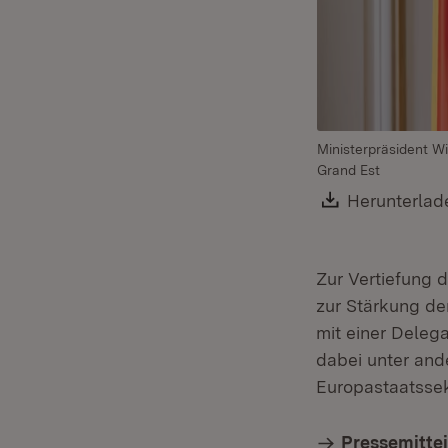
Ministerpräsident W
Grand Est
Download:
Herunterlad
Zur Vertiefung 
zur Stärkung de
mit einer Delega
dabei unter and
Europastaatssek
Pressemitte