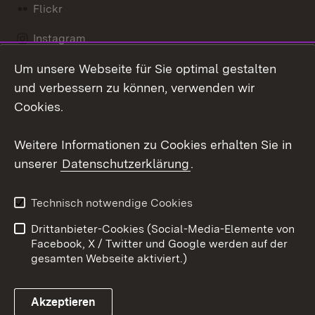
Flickr
Instagram
Um unsere Webseite für Sie optimal gestalten
Social Wall
und verbessern zu können, verwenden wir
X / Twitter
Cookies.
Youtube
Weitere Informationen zu Cookies erhalten Sie in
unserer
Datenschutzerklärung
.
Zum 
Kontakt
Datenschutz
Technisch notwendige Cookies
Barrierefreiheit
Benutzungshinweise
Drittanbieter-Cookies (Social-Media-Elemente von
Impressum
Cookies
Facebook, X / Twitter und Google werden auf der
gesamten Webseite aktiviert.)
Akzeptieren
Link zum Landesportal