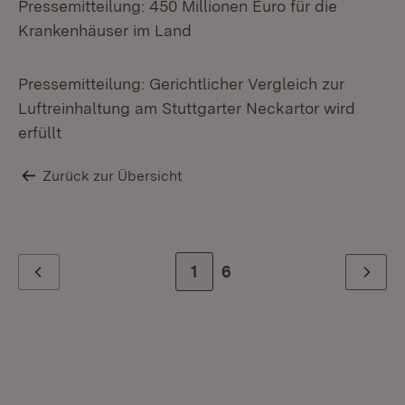
Pressemitteilung: 450 Millionen Euro für die
Krankenhäuser im Land
Pressemitteilung: Gerichtlicher Vergleich zur
Luftreinhaltung am Stuttgarter Neckartor wird
erfüllt
Zurück zur Übersicht
Zur Seite
1
Zur letzten Seite
6
Zurück
Weiter