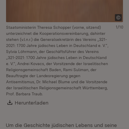
1/10
Staatsministerin Theresa Schopper (vorne, sitzend)
unterzeichnet die Kooperationsvereinbarung, dahinter
stehen (v.l.n.r.) die Generalsekretärin des Vereins „321-
2021: 1700 Jahre jüdisches Leben in Deutschland e. V.“,
Sylvia Löhrmann, der Geschäftsführer des Vereins
„321-2021: 1700 Jahre jüdisches Leben in Deutschland
e. V.“, Andrei Kovacs, der Vorsitzende der Israelitischen
Religionsgemeinschaft Baden, Rami Suliman, der
Beauftragte der Landesregierung gegen
Antisemitismus, Dr. Michael Blume und die Vorsitzende
der Israelitischen Religionsgemeinschaft Württemberg,
Prof. Barbara Traub.
Download:
Herunterladen
(Öffnet in neuem Fenster)
Um die Geschichte jüdischen Lebens und seine