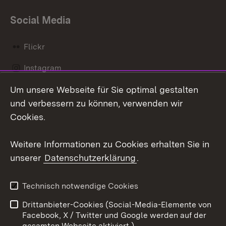
Social Media
Flickr
Instagram
Um unsere Webseite für Sie optimal gestalten
Social Wall
und verbessern zu können, verwenden wir
X / Twitter
Cookies.
Youtube
Weitere Informationen zu Cookies erhalten Sie in
unserer
Datenschutzerklärung
.
Zum 
Kontakt
Datenschutz
Technisch notwendige Cookies
Barrierefreiheit
Benutzungshinweise
Drittanbieter-Cookies (Social-Media-Elemente von
Impressum
Cookies
Facebook, X / Twitter und Google werden auf der
gesamten Webseite aktiviert.)