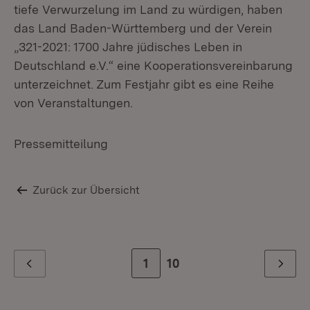
tiefe Verwurzelung im Land zu würdigen, haben
das Land Baden-Württemberg und der Verein
„321-2021: 1700 Jahre jüdisches Leben in
Deutschland e.V.“ eine Kooperationsvereinbarung
unterzeichnet. Zum Festjahr gibt es eine Reihe
von Veranstaltungen.
Pressemitteilung
Zurück zur Übersicht
Zur Seite
1
Zur letzten Seite
10
Zurück
Weiter