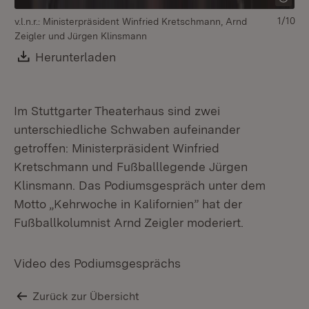
1/10
v.l.n.r.: Ministerpräsident Winfried Kretschmann, Arnd
Zeigler und Jürgen Klinsmann
Download:
Herunterladen
(Öffnet in neuem Fenster)
Im Stuttgarter Theaterhaus sind zwei
unterschiedliche Schwaben aufeinander
getroffen: Ministerpräsident Winfried
Kretschmann und Fußballlegende Jürgen
Klinsmann. Das Podiumsgespräch unter dem
Motto „Kehrwoche in Kalifornien” hat der
Fußballkolumnist Arnd Zeigler moderiert.
Video des Podiumsgesprächs
Zurück zur Übersicht