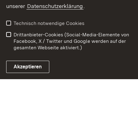
unserer
Datenschutzerklärung
.
Zum 
Kontakt
Datenschutz
Technisch notwendige Cookies
Barrierefreiheit
Benutzungshinweise
Drittanbieter-Cookies (Social-Media-Elemente von
Impressum
Cookies
Facebook, X / Twitter und Google werden auf der
gesamten Webseite aktiviert.)
Akzeptieren
Link zum Landesportal