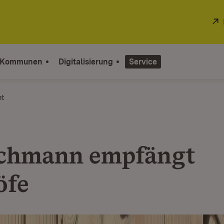
 Kommunen
Digitalisierung
Service
ht
chmann empfängt
öfe