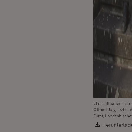
v.l.n.r.: Staatsmini
Otfried July, Erzbis
Fürst, Landesbischo
Download:
Herunterlad