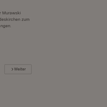
er Murawski
ndeskirchen zum
angen.
Weiter