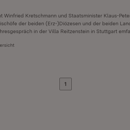
nt Winfried Kretschmann und Staatsminister Klaus-Pet
Bischöfe der beiden (Erz-)Diözesen und der beiden La
ahresgespräch in der Villa Reitzenstein in Stuttgart emf
ersicht
Zur letzten Seite
1