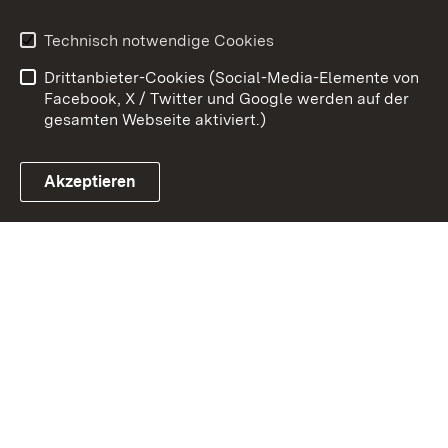
Kontakt
Datenschutz
Technisch notwendige Cookies
Barrierefreiheit
Benutzungshinweise
Drittanbieter-Cookies (Social-Media-Elemente von
Impressum
Cookies
Facebook, X / Twitter und Google werden auf der
gesamten Webseite aktiviert.)
Akzeptieren
Link zum Landesportal