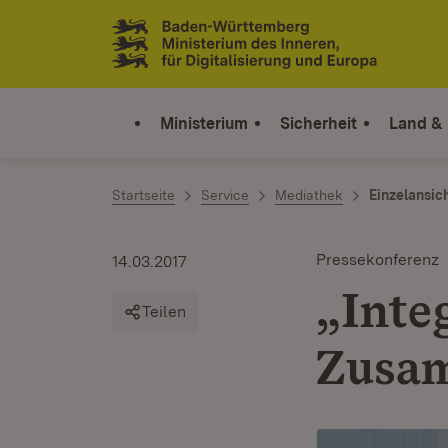
Zum Inhalt springen
Link zur Startseite
Ministerium
Sicherheit
Land &
Startseite
Service
Mediathek
Einzelansic
Pressekonferenz
14.03.2017
„Integ
Teilen
Zusa