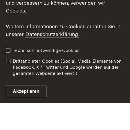
und verbessern zu können, verwenden wir
X / Twitter
Cookies.
Youtube
Weitere Informationen zu Cookies erhalten Sie in
unserer
Datenschutzerklärung
.
Zum 
Kontakt
Datenschutz
Technisch notwendige Cookies
Barrierefreiheit
Benutzungshinweise
Drittanbieter-Cookies (Social-Media-Elemente von
Impressum
Cookies
Facebook, X / Twitter und Google werden auf der
gesamten Webseite aktiviert.)
Akzeptieren
Link zum Landesportal