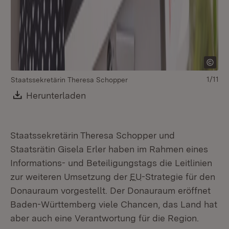
1/11
Staatssekretärin Theresa Schopper
Download:
Herunterladen
(Öffnet in neuem Fenster)
Staatssekretärin Theresa Schopper und
Staatsrätin Gisela Erler haben im Rahmen eines
St
zu
Informations- und Beteiligungstags die Leitlinien
zur weiteren Umsetzung der
EU
-Strategie für den
Donauraum vorgestellt. Der Donauraum eröffnet
Baden-Württemberg viele Chancen, das Land hat
aber auch eine Verantwortung für die Region.