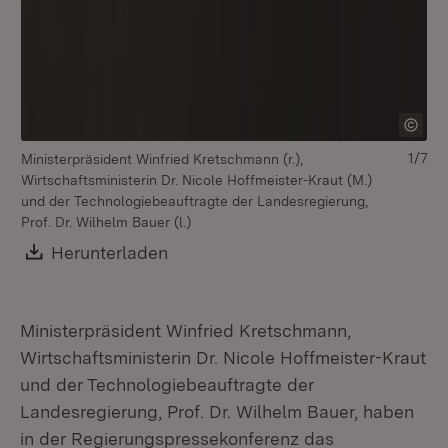
1/7
Ministerpräsident Winfried Kretschmann (r.),
Mi
Wirtschaftsministerin Dr. Nicole Hoffmeister-Kraut (M.)
und der Technologiebeauftragte der Landesregierung,
Prof. Dr. Wilhelm Bauer (l.)
Download:
Herunterladen
(Öffnet in neuem Fenster)
Ministerpräsident Winfried Kretschmann,
Wirtschaftsministerin Dr. Nicole Hoffmeister-Kraut
und der Technologiebeauftragte der
Landesregierung, Prof. Dr. Wilhelm Bauer, haben
in der Regierungspressekonferenz das