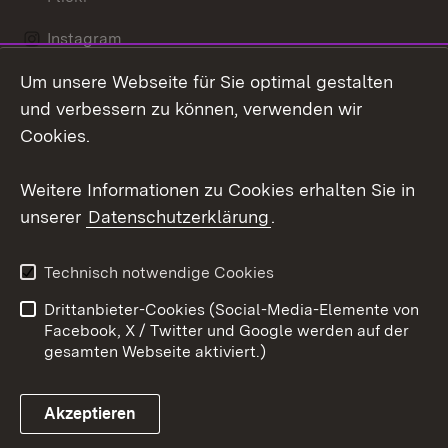
Instagram
Um unsere Webseite für Sie optimal gestalten
Social Wall
und verbessern zu können, verwenden wir
X / Twitter
Cookies.
Youtube
Weitere Informationen zu Cookies erhalten Sie in
unserer
Datenschutzerklärung
.
Zum 
Kontakt
Datenschutz
Technisch notwendige Cookies
Barrierefreiheit
Benutzungshinweise
Drittanbieter-Cookies (Social-Media-Elemente von
Impressum
Cookies
Facebook, X / Twitter und Google werden auf der
gesamten Webseite aktiviert.)
Akzeptieren
Link zum Landesportal