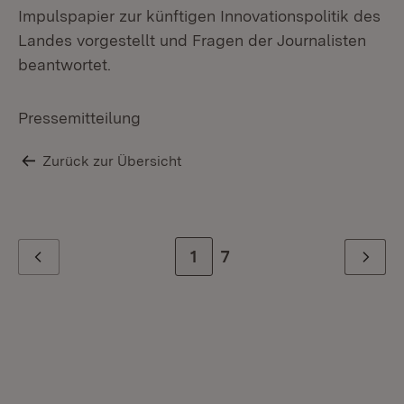
Impulspapier zur künftigen Innovationspolitik des
Landes vorgestellt und Fragen der Journalisten
beantwortet.
Pressemitteilung
Zurück zur Übersicht
Zur Seite
1
Zur letzten Seite
7
Zurück
Weiter