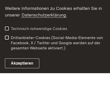
Youtube
Weitere Informationen zu Cookies erhalten Sie in
unserer
Datenschutzerklärung
.
Zum 
Kontakt
Datenschutz
Technisch notwendige Cookies
Barrierefreiheit
Benutzungshinweise
Drittanbieter-Cookies (Social-Media-Elemente von
Impressum
Cookies
Facebook, X / Twitter und Google werden auf der
gesamten Webseite aktiviert.)
Akzeptieren
Link zum Landesportal