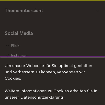
Themenübersicht
Social Media
Flickr
Instagram
Um unsere Webseite für Sie optimal gestalten
Social Wall
und verbessern zu können, verwenden wir
X / Twitter
Cookies.
Youtube
Weitere Informationen zu Cookies erhalten Sie in
unserer
Datenschutzerklärung
.
Zum 
Kontakt
Datenschutz