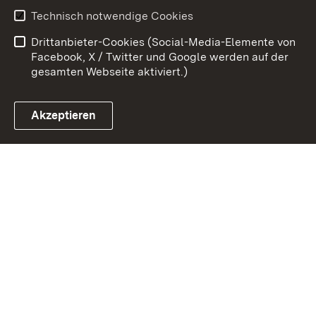
Technisch notwendige Cookies
Barrierefreiheit
Benutzungshinweise
Drittanbieter-Cookies (Social-Media-Elemente von
Impressum
Cookies
Facebook, X / Twitter und Google werden auf der
gesamten Webseite aktiviert.)
Akzeptieren
Link zum Landesportal