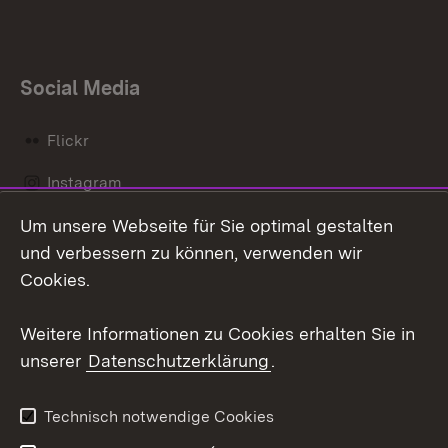
Social Media
Flickr
Instagram
Um unsere Webseite für Sie optimal gestalten
Social Wall
und verbessern zu können, verwenden wir
X / Twitter
Cookies.
Youtube
Weitere Informationen zu Cookies erhalten Sie in
unserer
Datenschutzerklärung
.
Zum 
Kontakt
Datenschutz
Technisch notwendige Cookies
Barrierefreiheit
Benutzungshinweise