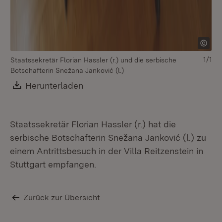
1/1
Staatssekretär Florian Hassler (r.) und die serbische
Botschafterin Snežana Janković (l.)
Download:
Herunterladen
(Öffnet in neuem Fenster)
Staatssekretär Florian Hassler (r.) hat die
serbische Botschafterin Snežana Janković (l.) zu
einem Antrittsbesuch in der Villa Reitzenstein in
Stuttgart empfangen.
Zurück zur Übersicht