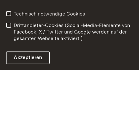
Kontakt
Datenschutz
Technisch notwendige Cookies
Barrierefreiheit
Benutzungshinweise
Drittanbieter-Cookies (Social-Media-Elemente von
Impressum
Cookies
Facebook, X / Twitter und Google werden auf der
gesamten Webseite aktiviert.)
Akzeptieren
Link zum Landesportal