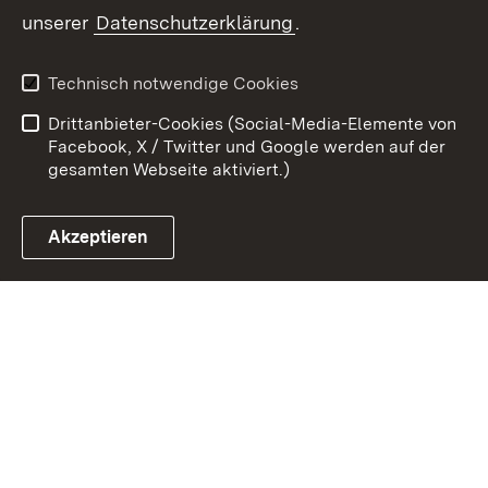
unserer
Datenschutzerklärung
.
Zum 
Kontakt
Datenschutz
Technisch notwendige Cookies
Barrierefreiheit
Benutzungshinweise
Drittanbieter-Cookies (Social-Media-Elemente von
Impressum
Cookies
Facebook, X / Twitter und Google werden auf der
gesamten Webseite aktiviert.)
Akzeptieren
Link zum Landesportal