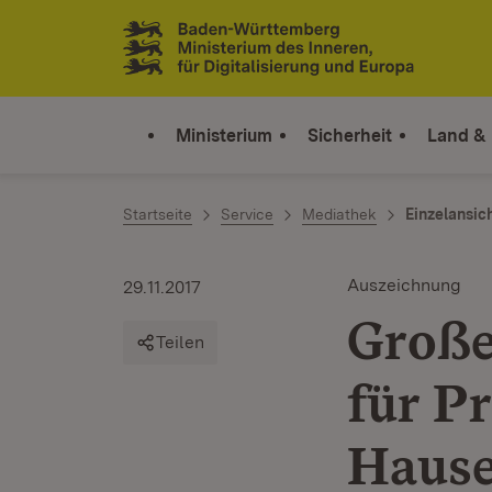
Zum Inhalt springen
Link zur Startseite
Ministerium
Sicherheit
Land &
Startseite
Service
Mediathek
Einzelansic
Auszeichnung
29.11.2017
Große
Teilen
für P
Haus