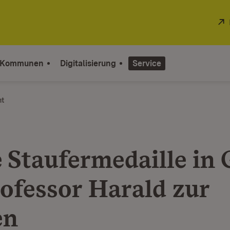
 Kommunen
Digitalisierung
Service
ht
 Staufermedaille in 
rofessor Harald zur
en