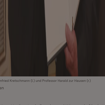
nfried Kretschmann (l.) und Professor Harald zur Hausen (r.)
en
(Öffnet in neuem Fenster)