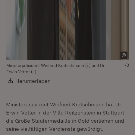
1/3
Ministerpräsident Winfried Kretschmann (r.) und Dr.
Erwin Vetter (l.)
Download:
Herunterladen
(Öffnet in neuem Fenster)
Ministerpräsident Winfried Kretschmann hat Dr.
Erwin Vetter in der Villa Reitzenstein in Stuttgart
die Große Staufermedaille in Gold verliehen und
seine vielfältigen Verdienste gewürdigt.