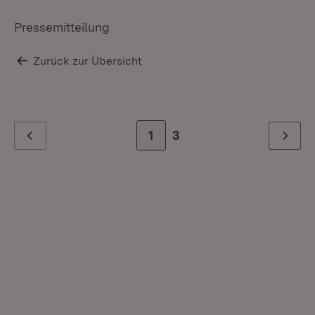
Pressemitteilung
Zurück zur Übersicht
Zur Seite
1
Zur letzten Seite
3
Zurück
Weiter