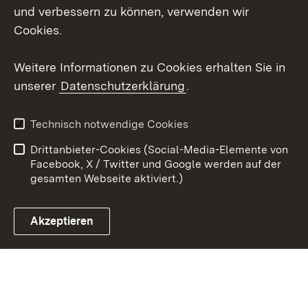
und verbessern zu können, verwenden wir
X / Twitter
Cookies.
Youtube
Weitere Informationen zu Cookies erhalten Sie in
unserer
Datenschutzerklärung
.
Zum 
Kontakt
Datenschutz
Technisch notwendige Cookies
Barrierefreiheit
Benutzungshinweise
Drittanbieter-Cookies (Social-Media-Elemente von
Impressum
Cookies
Facebook, X / Twitter und Google werden auf der
gesamten Webseite aktiviert.)
Akzeptieren
Link zum Landesportal