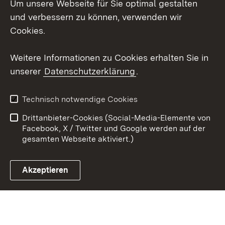
Um unsere Webseite für Sie optimal gestalten
Social Wall
und verbessern zu können, verwenden wir
X / Twitter
Cookies.
Youtube
Weitere Informationen zu Cookies erhalten Sie in
unserer
Datenschutzerklärung
.
Zum 
Kontakt
Datenschutz
Technisch notwendige Cookies
Barrierefreiheit
Benutzungshinweise
Drittanbieter-Cookies (Social-Media-Elemente von
Impressum
Cookies
Facebook, X / Twitter und Google werden auf der
gesamten Webseite aktiviert.)
Akzeptieren
Link zum Landesportal