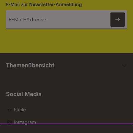
E-Mail zur Newsletter-Anmeldung
News
Themenübersicht
Social Media
Flickr
Instagram