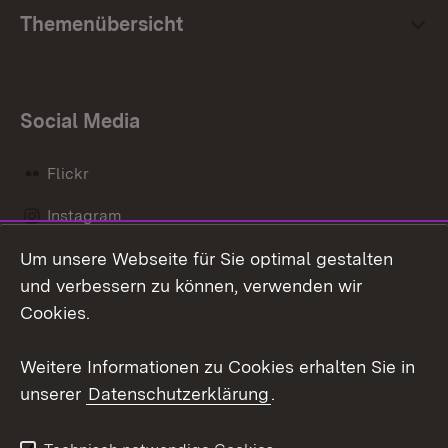
Themenübersicht
Social Media
Flickr
Instagram
Um unsere Webseite für Sie optimal gestalten
Social Wall
und verbessern zu können, verwenden wir
X / Twitter
Cookies.
Youtube
Weitere Informationen zu Cookies erhalten Sie in
unserer
Datenschutzerklärung
.
Zum 
Kontakt
Datenschutz