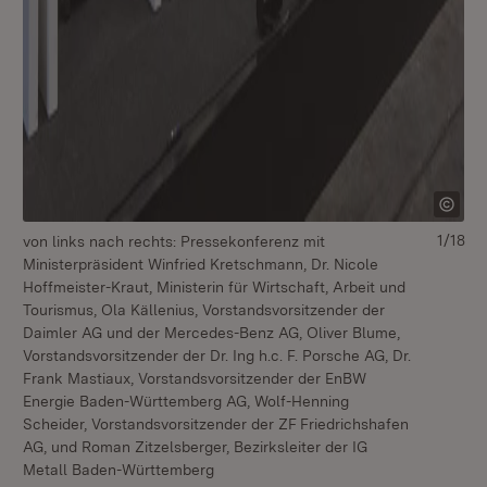
1/18
von links nach rechts: Pressekonferenz mit
vo
Ministerpräsident Winfried Kretschmann, Dr. Nicole
Mi
Hoffmeister-Kraut, Ministerin für Wirtschaft, Arbeit und
Hof
Tourismus, Ola Källenius, Vorstandsvorsitzender der
To
Daimler AG und der Mercedes-Benz AG, Oliver Blume,
Da
Vorstandsvorsitzender der Dr. Ing h.c. F. Porsche AG, Dr.
Vor
Frank Mastiaux, Vorstandsvorsitzender der EnBW
Fr
Energie Baden-Württemberg AG, Wolf-Henning
En
Scheider, Vorstandsvorsitzender der ZF Friedrichshafen
Sc
AG, und Roman Zitzelsberger, Bezirksleiter der IG
AG
Metall Baden-Württemberg
Me