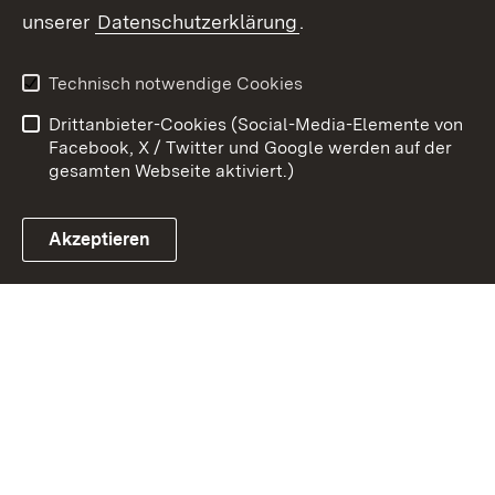
unserer
Datenschutzerklärung
.
Zum 
Kontakt
Datenschutz
Technisch notwendige Cookies
Barrierefreiheit
Benutzungshinweise
Drittanbieter-Cookies (Social-Media-Elemente von
Impressum
Cookies
Facebook, X / Twitter und Google werden auf der
gesamten Webseite aktiviert.)
Akzeptieren
Link zum Landesportal