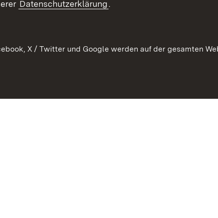
serer
Datenschutzerklärung
.
ebook, X / Twitter und Google werden auf der gesamten Webs
Kontakt
Datenschutz
Barrierefreiheit