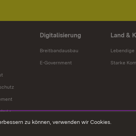
Digitalisierung
Land & 
Breitbandausbau
Lebendige
E-Government
Starke Ko
st
schutz
ement
chutz
erbessern zu können, verwenden wir Cookies.
echt