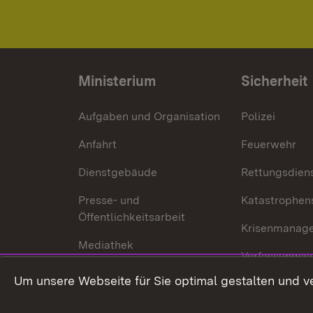
Ministerium
Sicherheit
Aufgaben und Organisation
Polizei
Anfahrt
Feuerwehr
Dienstgebäude
Rettungsdien
Presse- und
Katastrophen
Öffentlichkeitsarbeit
Krisenmanag
Mediathek
Verfassungss
Publikationen
Um unsere Webseite für Sie optimal gestalten und v
Datenschutz
Karriere
Glücksspielr