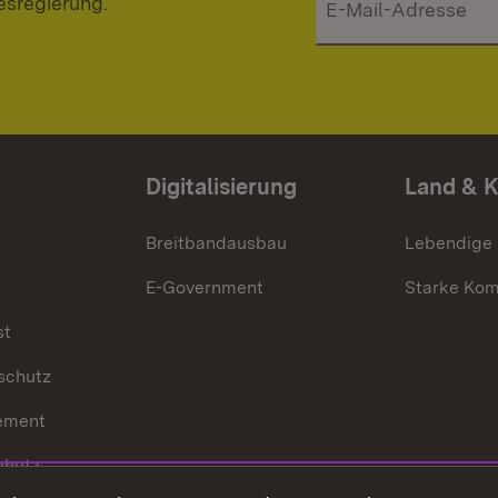
esregierung.
Digitalisierung
Land & 
Breitbandausbau
Lebendige
E-Government
Starke Ko
st
schutz
ement
chutz