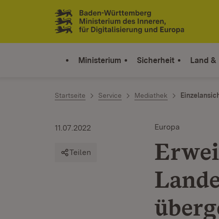
Zum Inhalt springen
Link zur Startseite
Ministerium
Sicherheit
Land &
Startseite
Service
Mediathek
Einzelansic
Europa
11.07.2022
Erwei
Teilen
Lande
überg