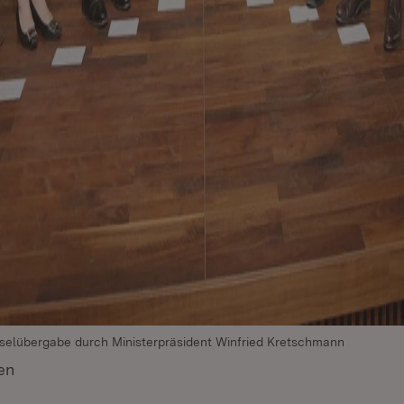
selübergabe durch Ministerpräsident Winfried Kretschmann
en
(Öffnet in neuem Fenster)