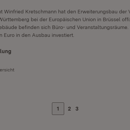
nt Winfried Kretschmann hat den Erweiterungsbau der 
rttemberg bei der Europäischen Union in Brüssel offi
ebäude befinden sich Büro- und Veranstaltungsräume.
n Euro in den Ausbau investiert.
ilung
ersicht
Zur Seite
1
Zur Seite
2
Zur letzten Seite
3