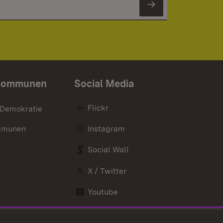
Newsletter 
Kommunen
Social Media
Flickr
 Demokratie
mmunen
Instagram
Social Wall
X / Twitter
Youtube