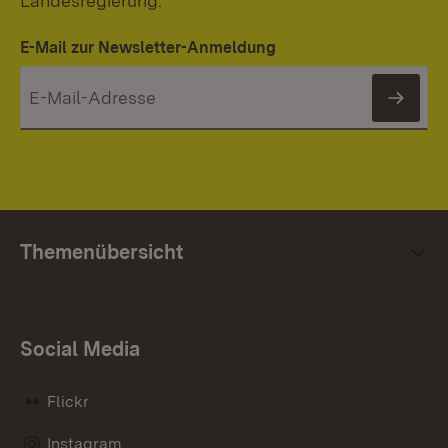
Landesregierung.
E-Mail zur Newsletter-Anmeldung
News
Themenübersicht
Social Media
Flickr
Instagram