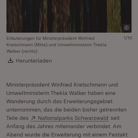
1/10
Erläuterungen für Ministerpräsident Winfried
Er
Kretschmann (Mitte) und Umweltministerin Thekla
Kr
Walker (rechts)
Th
Download:
Herunterladen
(Öffnet in neuem Fenster)
Ministerpräsident Winfried Kretschmann und
Umweltministerin Thekla Walker haben eine
Wanderung durch das Erweiterungsgebiet
unternommen, das die beiden bisher getrennten
Extern:
(Öffnet in 
Teile des
Nationalparks Schwarzwald
seit
Anfang des Jahres miteinander verbindet. Am
Abend wurde die Erweiterung mit einem Festakt