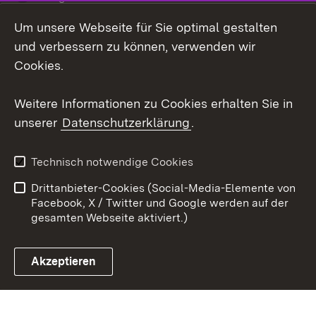
Um unsere Webseite für Sie optimal gestalten
Social Wall
und verbessern zu können, verwenden wir
X / Twitter
Cookies.
Youtube
Weitere Informationen zu Cookies erhalten Sie in
unserer
Datenschutzerklärung
.
Zum 
Kontakt
Datenschutz
Technisch notwendige Cookies
Barrierefreiheit
Benutzungshinweise
Drittanbieter-Cookies (Social-Media-Elemente von
Impressum
Cookies
Facebook, X / Twitter und Google werden auf der
gesamten Webseite aktiviert.)
Akzeptieren
Link zum Landesportal