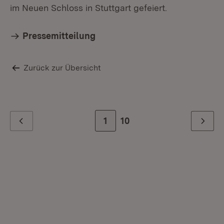
im Neuen Schloss in Stuttgart gefeiert.
Pressemitteilung
Zurück zur Übersicht
Zur Seite
1
Zur letzten Seite
10
Zurück
Weiter