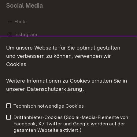
Social Media
Flickr
Instagram
Um unsere Webseite für Sie optimal gestalten
Social Wall
und verbessern zu können, verwenden wir
X / Twitter
Cookies.
Youtube
Weitere Informationen zu Cookies erhalten Sie in
unserer
Datenschutzerklärung
.
Zum 
Kontakt
Datenschutz
Technisch notwendige Cookies
Barrierefreiheit
Benutzungshinweise
Drittanbieter-Cookies (Social-Media-Elemente von
Impressum
Cookies
Facebook, X / Twitter und Google werden auf der
gesamten Webseite aktiviert.)