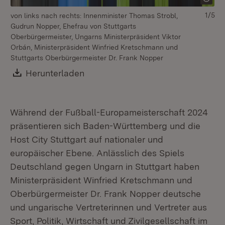
1/5
von links nach rechts: Innenminister Thomas Strobl,
Gudrun Nopper, Ehefrau von Stuttgarts
Oberbürgermeister, Ungarns Ministerpräsident Viktor
Orbán, Ministerpräsident Winfried Kretschmann und
Stuttgarts Oberbürgermeister Dr. Frank Nopper
Download:
Herunterladen
(Öffnet in neuem Fenster)
Während der Fußball-Europameisterschaft 2024
Mi
präsentieren sich Baden-Württemberg und die
se
Host City Stuttgart auf nationaler und
europäischer Ebene. Anlässlich des Spiels
Deutschland gegen Ungarn in Stuttgart haben
Ministerpräsident Winfried Kretschmann und
Oberbürgermeister Dr. Frank Nopper deutsche
und ungarische Vertreterinnen und Vertreter aus
Sport, Politik, Wirtschaft und Zivilgesellschaft im