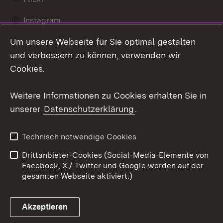
Instagram
Um unsere Webseite für Sie optimal gestalten
Social Wall
und verbessern zu können, verwenden wir
X / Twitter
Cookies.
Youtube
Weitere Informationen zu Cookies erhalten Sie in
unserer
Datenschutzerklärung
.
Zum 
Kontakt
Datenschutz
Technisch notwendige Cookies
Barrierefreiheit
Benutzungshinweise
Drittanbieter-Cookies (Social-Media-Elemente von
Impressum
Cookies
Facebook, X / Twitter und Google werden auf der
gesamten Webseite aktiviert.)
Akzeptieren
Link zum Landesportal