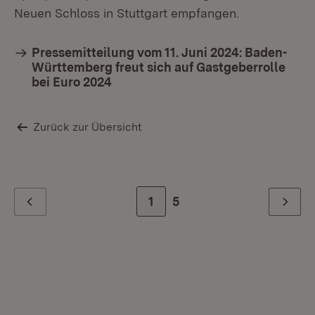
Neuen Schloss in Stuttgart empfangen.
Pressemitteilung vom 11. Juni 2024: Baden-
Württemberg freut sich auf Gastgeberrolle
bei Euro 2024
Zurück zur Übersicht
Zur Seite
1
Zur letzten Seite
5
Zurück
Weiter