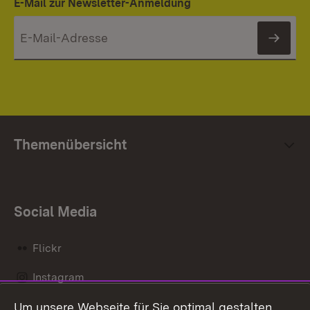
E-Mail zur Newsletter-Anmeldung
News
Themenübersicht
Social Media
Flickr
Instagram
Um unsere Webseite für Sie optimal gestalten
Social Wall