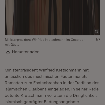
1/7
Ministerpräsident Winfried Kretschmann im Gespräch
mit Gästen
Download:
Herunterladen
(Öffnet in neuem Fenster)
Ministerpräsident Winfried Kretschmann hat
anlässlich des muslimischen Fastenmonats
Ramadan zum Fastenbrechen in der Tradition des
islamischen Glaubens eingeladen. In seiner Rede
betonte Kretschmann vor allem die Dringlichkeit
islamisch geprägter Bildungsangebote.
Mi