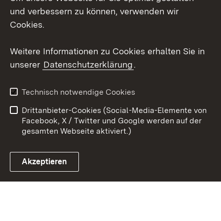
und verbessern zu können, verwenden wir
X / Twitter
Cookies.
Youtube
Weitere Informationen zu Cookies erhalten Sie in
unserer
Datenschutzerklärung
.
Zum 
Kontakt
Datenschutz
Technisch notwendige Cookies
Barrierefreiheit
Benutzungshinweise
Drittanbieter-Cookies (Social-Media-Elemente von
Impressum
Cookies
Facebook, X / Twitter und Google werden auf der
gesamten Webseite aktiviert.)
Akzeptieren
Link zum Landesportal