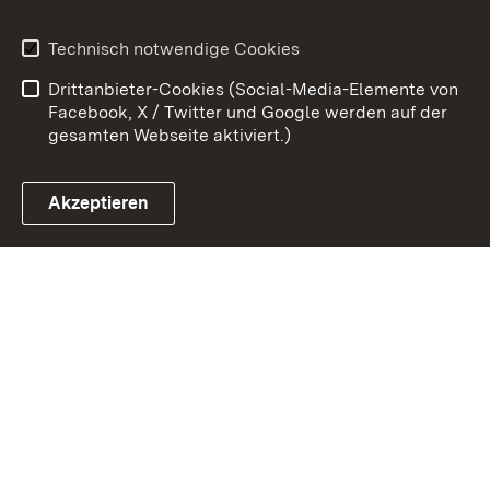
Kontakt
Datenschutz
Technisch notwendige Cookies
Barrierefreiheit
Benutzungshinweise
Drittanbieter-Cookies (Social-Media-Elemente von
Impressum
Cookies
Facebook, X / Twitter und Google werden auf der
gesamten Webseite aktiviert.)
Akzeptieren
Link zum Landesportal