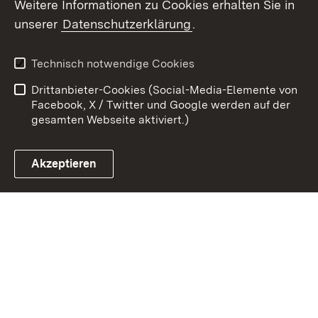
Weitere Informationen zu Cookies erhalten Sie in
unserer
Datenschutzerklärung
.
Zum 
Kontakt
Datenschutz
Technisch notwendige Cookies
Barrierefreiheit
Benutzungshinweise
Drittanbieter-Cookies (Social-Media-Elemente von
Impressum
Cookies
Facebook, X / Twitter und Google werden auf der
gesamten Webseite aktiviert.)
Akzeptieren
Link zum Landesportal