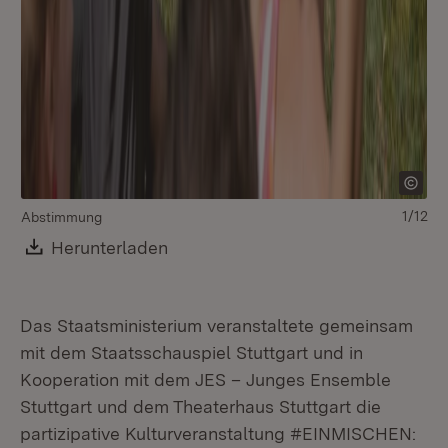
1/12
Abstimmung
Mi
Ge
Download:
Herunterladen
(Öffnet in neuem Fenster)
Das Staatsministerium veranstaltete gemeinsam
mit dem Staatsschauspiel Stuttgart und in
Kooperation mit dem JES – Junges Ensemble
Stuttgart und dem Theaterhaus Stuttgart die
partizipative Kulturveranstaltung #EINMISCHEN: