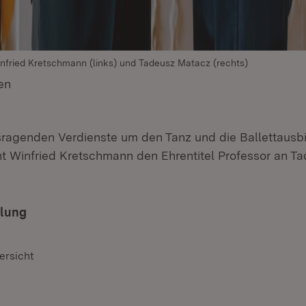
infried Kretschmann (links) und Tadeusz Matacz (rechts)
en
(Öffnet in neuem Fenster)
sragenden Verdienste um den Tanz und die Ballettausb
nt Winfried Kretschmann den Ehrentitel Professor an T
ilung
ersicht