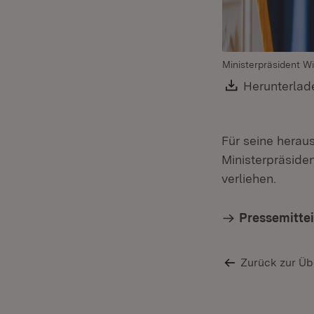
Ministerpräsident W
Download:
Herunterlad
Für seine herau
Ministerpräside
verliehen.
Pressemitte
Zurück zur Üb