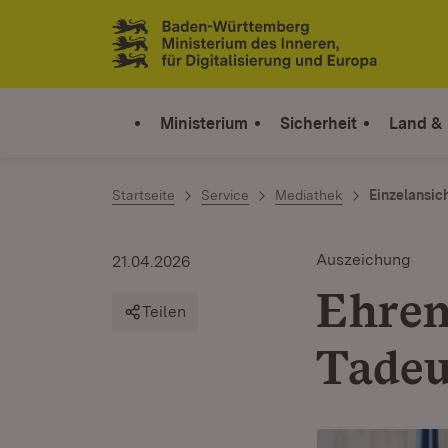
Zum Inhalt springen
Link zur Startseite
Ministerium
Sicherheit
Land &
Startseite
Service
Mediathek
Einzelansic
Auszeichung
21.04.2026
Ehren
Teilen
Tadeu