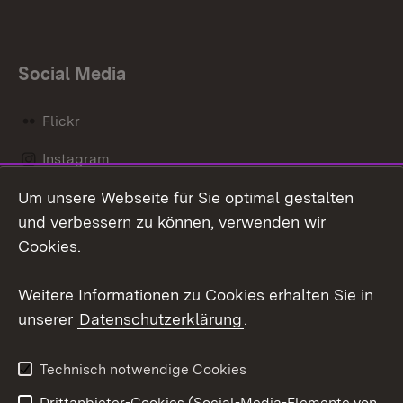
Social Media
Flickr
Instagram
Um unsere Webseite für Sie optimal gestalten
Social Wall
und verbessern zu können, verwenden wir
X / Twitter
Cookies.
Youtube
Weitere Informationen zu Cookies erhalten Sie in
unserer
Datenschutzerklärung
.
Zum 
Kontakt
Datenschutz
Technisch notwendige Cookies
Barrierefreiheit
Benutzungshinweise
Drittanbieter-Cookies (Social-Media-Elemente von