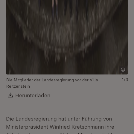
1/3
Die Mitglieder der Landesregierung vor der Villa
Reitzenstein
Di
Download:
Herunterladen
(Öffnet in neuem Fenster)
Die Landesregierung hat unter Führung von
Ministerpräsident Winfried Kretschmann ihre