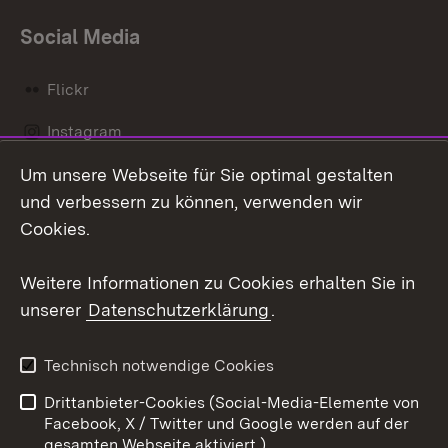
Social Media
Flickr
Instagram
Um unsere Webseite für Sie optimal gestalten
Social Wall
und verbessern zu können, verwenden wir
X / Twitter
Cookies.
Youtube
Weitere Informationen zu Cookies erhalten Sie in
unserer
Datenschutzerklärung
.
Zum 
Kontakt
Datenschutz
Technisch notwendige Cookies
Barrierefreiheit
Benutzungshinweise
Drittanbieter-Cookies (Social-Media-Elemente von
Impressum
Cookies
Facebook, X / Twitter und Google werden auf der
gesamten Webseite aktiviert.)