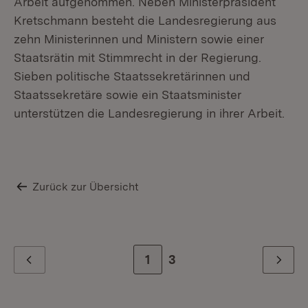
Arbeit aufgenommen. Neben Ministerpräsident
Kretschmann besteht die Landesregierung aus
zehn Ministerinnen und Ministern sowie einer
Staatsrätin mit Stimmrecht in der Regierung.
Sieben politische Staatssekretärinnen und
Staatssekretäre sowie ein Staatsminister
unterstützen die Landesregierung in ihrer Arbeit.
Zurück zur Übersicht
Zur Seite
1
Zur letzten Seite
3
Zurück
Weiter