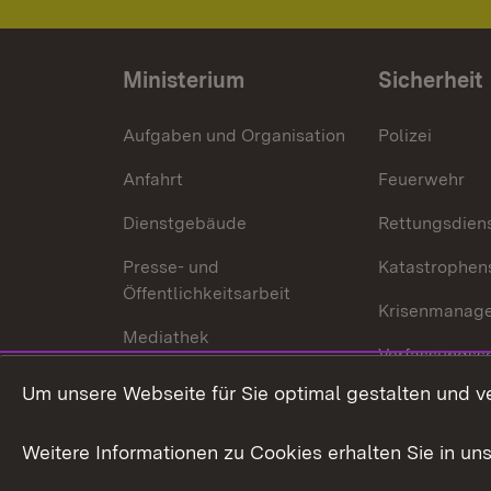
Ministerium
Sicherheit
Aufgaben und Organisation
Polizei
Anfahrt
Feuerwehr
Dienstgebäude
Rettungsdien
Presse- und
Katastrophen
Öffentlichkeitsarbeit
Krisenmanag
Mediathek
Verfassungss
Publikationen
Um unsere Webseite für Sie optimal gestalten und v
Datenschutz
Karriere
Glücksspielr
Weitere Informationen zu Cookies erhalten Sie in un
Waffenrecht