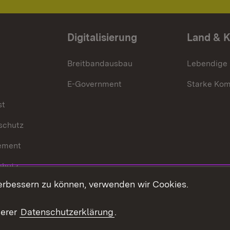
Digitalisierung
Land & 
Breitbandausbau
Lebendige
E-Government
Starke Ko
st
schutz
ement
chutz
erbessern zu können, verwenden wir Cookies.
echt
serer
Datenschutzerklärung
.