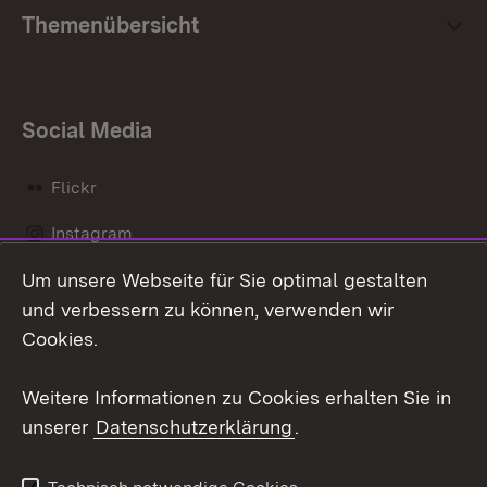
Themenübersicht
Social Media
Flickr
Instagram
Um unsere Webseite für Sie optimal gestalten
Social Wall
und verbessern zu können, verwenden wir
X / Twitter
Cookies.
Youtube
Weitere Informationen zu Cookies erhalten Sie in
unserer
Datenschutzerklärung
.
Zum 
Kontakt
Datenschutz