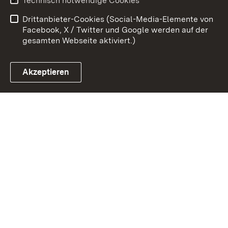
Technisch notwendige Cookies
Barrierefreiheit
Benutzungshinweise
Drittanbieter-Cookies (Social-Media-Elemente von
Impressum
Cookies
Facebook, X / Twitter und Google werden auf der
gesamten Webseite aktiviert.)
Akzeptieren
Link zum Landesportal