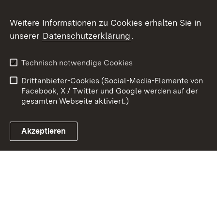
Youtube
Weitere Informationen zu Cookies erhalten Sie in
unserer
Datenschutzerklärung
.
Zum 
Kontakt
Datenschutz
Technisch notwendige Cookies
Barrierefreiheit
Benutzungshinweise
Drittanbieter-Cookies (Social-Media-Elemente von
Impressum
Cookies
Facebook, X / Twitter und Google werden auf der
gesamten Webseite aktiviert.)
Akzeptieren
Link zum Landesportal