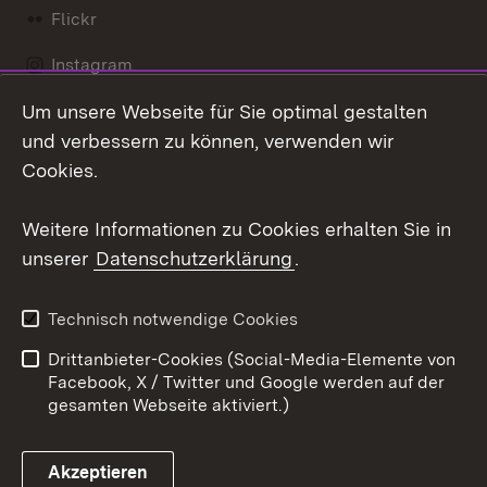
Flickr
Instagram
Um unsere Webseite für Sie optimal gestalten
Social Wall
und verbessern zu können, verwenden wir
X / Twitter
Cookies.
Youtube
Weitere Informationen zu Cookies erhalten Sie in
unserer
Datenschutzerklärung
.
Zum 
Kontakt
Datenschutz
Technisch notwendige Cookies
Barrierefreiheit
Benutzungshinweise
Drittanbieter-Cookies (Social-Media-Elemente von
Impressum
Cookies
Facebook, X / Twitter und Google werden auf der
gesamten Webseite aktiviert.)
Akzeptieren
Link zum Landesportal