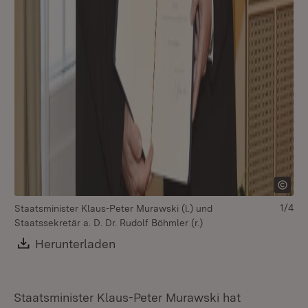
1/4
Staatsminister Klaus-Peter Murawski (l.) und
St
Staatssekretär a. D. Dr. Rudolf Böhmler (r.)
Sta
Download:
Herunterladen
(Öffnet in neuem Fenster)
Staatsminister Klaus-Peter Murawski hat