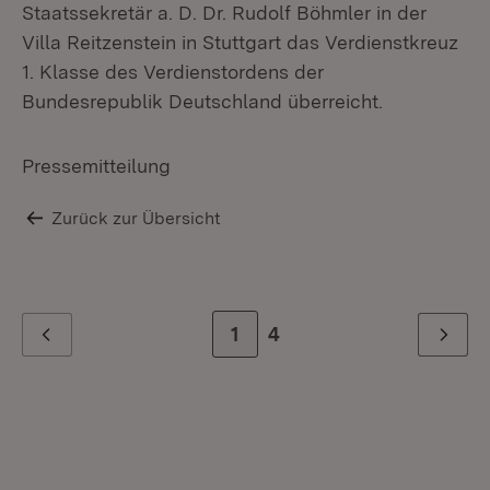
Staatssekretär a. D. Dr. Rudolf Böhmler in der
Villa Reitzenstein in Stuttgart das Verdienstkreuz
1. Klasse des Verdienstordens der
Bundesrepublik Deutschland überreicht.
Pressemitteilung
Zurück zur Übersicht
Zur Seite
1
Zur letzten Seite
4
Zurück
Weiter